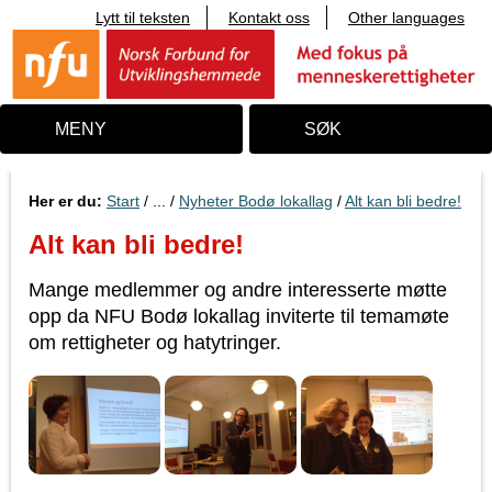
Lytt til teksten
Kontakt oss
Other languages
T
i
l
i
n
n
MENY
SØK
h
o
l
d
Her er du:
Start
/ ... /
Nyheter Bodø lokallag
/
Alt kan bli bedre!
Alt kan bli bedre!
Mange medlemmer og andre interesserte møtte
opp da NFU Bodø lokallag inviterte til temamøte
om rettigheter og hatytringer.