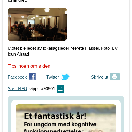
forhindret.
Møtet ble ledet av lokallagsleder Merete Hassel. Foto: Liv
Idun Alstad
Tips noen om siden
T
Facebook
T
Twitter
Skrive ut
i
i
Støtt NFU
vipps #90501
p
p
s
s
d
d
i
i
n
n
e
e
v
v