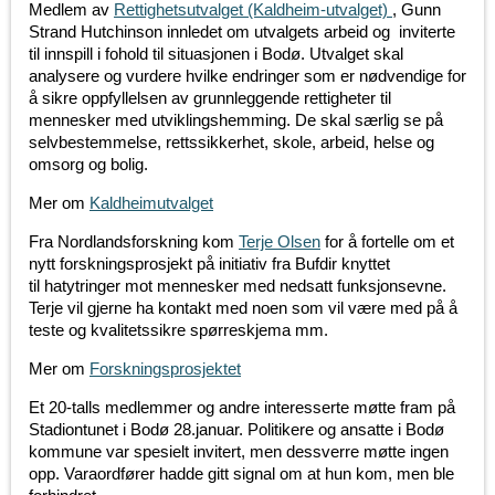
Medlem av
Rettighetsutvalget (Kaldheim-utvalget)
, Gunn
Strand Hutchinson innledet om utvalgets arbeid og
inviterte
til innspill
i fohold til situasjonen i Bodø. Utvalget skal
analysere og vurdere hvilke endringer som er nødvendige for
å sikre oppfyllelsen av grunnleggende rettigheter til
mennesker med utviklingshemming. De skal særlig se på
selvbestemmelse, rettssikkerhet, skole, arbeid, helse og
omsorg og bolig.
Mer om
Kaldheimutvalget
Fra Nordlandsforskning kom
Terje Olsen
for å fortelle om
et
nytt forskningsprosjekt på initiativ fra Bufdir knyttet
til
hatytringer mot mennesker med nedsatt funksjonsevne.
Terje vil gjerne ha kontakt med noen som vil være med på å
teste og kvalitetssikre spørreskjema mm.
Mer om
Forskningsprosjektet
Et 20-talls medlemmer og andre interesserte møtte fram på
Stadiontunet i Bodø 28.januar. Politikere og ansatte i Bodø
kommune var spesielt invitert, men dessverre møtte ingen
opp. Varaordfører hadde gitt signal om at hun kom, men ble