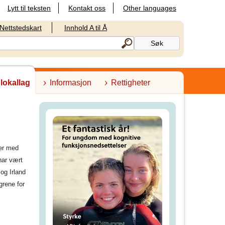
Lytt til teksten
Kontakt oss
Other languages
Nettstedskart
Innhold A til Å
 lokallag
Informasjon
Rettigheter
ner med
har vært
 og Irland
grene for