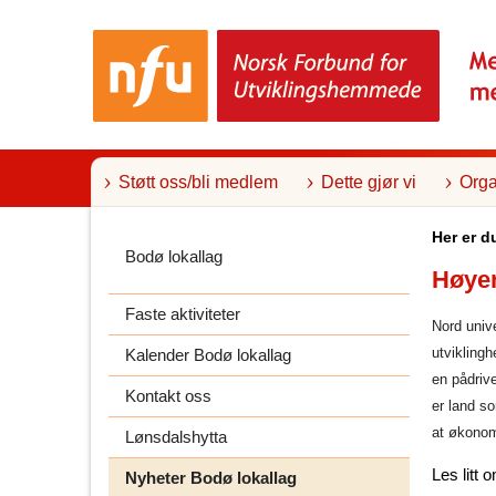
T
i
l
i
n
n
h
o
l
Støtt oss/bli medlem
Dette gjør vi
Orga
d
Her er d
Bodø lokallag
Høyer
Faste aktiviteter
Nord unive
utvikling
Kalender Bodø lokallag
en pådrive
Kontakt oss
er land so
at økonom
Lønsdalshytta
Les litt 
Nyheter Bodø lokallag