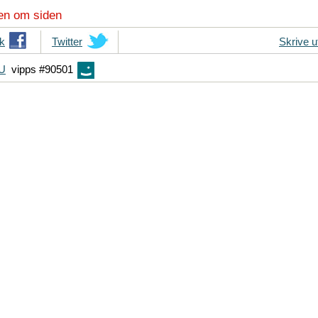
en om siden
k
T
Twitter
Skrive u
i
FU
vipps #90501
p
s
d
i
n
e
v
e
n
n
e
r
p
å