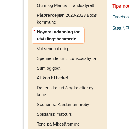
Gunn og Marius til landsstyret!
Tips no
Pårørendeplan 2020-2023 Bodø
T
Faceboo
kommune
i
Støtt N
p
Høyere utdanning for
s
utviklingshemmede
d
Voksenopplæring
i
n
Spennende tur til Lønsdalshytta
e
v
Sunt og godt
e
Alt kan bli bedre!
n
n
Det er ikke lurt å søke etter ny
e
kone...
r
Scener fra Kardemommeby
p
å
Solidarisk matkurs
Tone på fylkesårsmøte