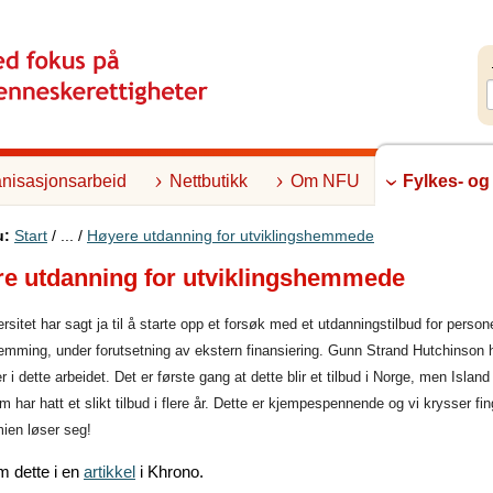
nisasjonsarbeid
Nettbutikk
Om NFU
Fylkes- og
u:
Start
/ ... /
Høyere utdanning for utviklingshemmede
e utdanning for utviklingshemmede
rsitet har sagt ja til å starte opp et forsøk med et utdanningstilbud for perso
hemming, under forutsetning av ekstern finansiering. Gunn Strand Hutchinson 
r i dette arbeidet. Det er første gang at dette blir et tilbud i Norge, men Island
m har hatt et slikt tilbud i flere år. Dette er kjempespennende og vi krysser fin
ien løser seg!
om dette i en
artikkel
i Khrono.