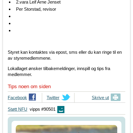
2.vara Leif Arne Jenset
Per Storstad, revisor
Styret kan kontaktes via epost, sms eller du kan ringe til en
av styremedlemmene.
Lokallaget ønsker tilbakemeldinger, innspill og tips fra
medlemmer.
Tips noen om siden
T
Facebook
T
Twitter
Skrive ut
i
i
Støtt NFU
vipps #90501
p
p
s
s
d
d
i
i