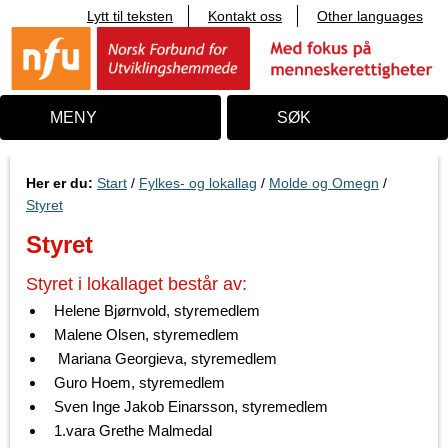
Lytt til teksten
Kontakt oss
Other languages
T
i
l
i
n
n
MENY
SØK
h
o
l
d
Her er du:
Start
/
Fylkes- og lokallag
/
Molde og Omegn
/
Styret
Styret
Styret i lokallaget består av:
Helene Bjørnvold, styremedlem
Malene Olsen, styremedlem
Mariana Georgieva, styremedlem
Guro Hoem, styremedlem
Sven Inge Jakob Einarsson, styremedlem
1.vara Grethe Malmedal