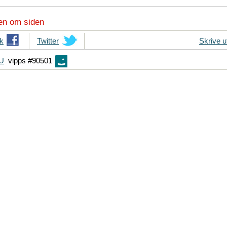
en om siden
k
T
Twitter
Skrive u
i
FU
vipps #90501
p
s
d
i
n
e
v
e
n
n
e
r
p
å