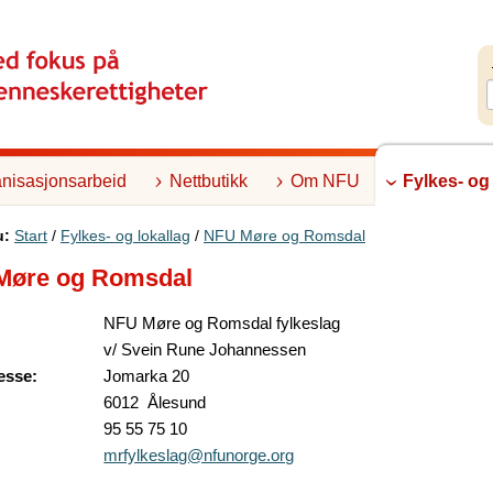
nisasjonsarbeid
Nettbutikk
Om NFU
Fylkes- og
u:
Start
/
Fylkes- og lokallag
/
NFU Møre og Romsdal
Møre og Romsdal
NFU Møre og Romsdal fylkeslag
v/ Svein Rune Johannessen
esse:
Jomarka 20
6012 Ålesund
95 55 75 10
mrfylkeslag@nfunorge.org