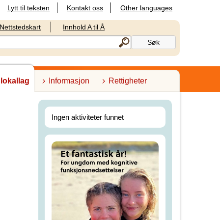
Lytt til teksten
Kontakt oss
Other languages
Nettstedskart
Innhold A til Å
 lokallag
Informasjon
Rettigheter
Ingen aktiviteter funnet