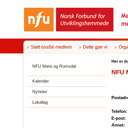
T
i
l
i
n
n
h
o
l
Støtt oss/bli medlem
Dette gjør vi
Orga
d
Her er d
NFU Møre og Romsdal
NFU 
Kalender
Nyheter
Postadr
Lokallag
Telefon:
E-post:
Annet: