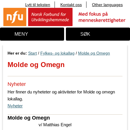
Lytt til teksten
Kontakt oss
Other languages
T
i
l
i
n
n
MENY
SØK
h
o
l
d
Her er du:
Start
/
Fylkes- og lokallag
/
Molde og Omegn
Molde og Omegn
Nyheter
Her finner du nyheteter og aktiviteter for Molde og omegn
lokallag.
Nyheter
Molde og Omegn
v/ Matthias Engel