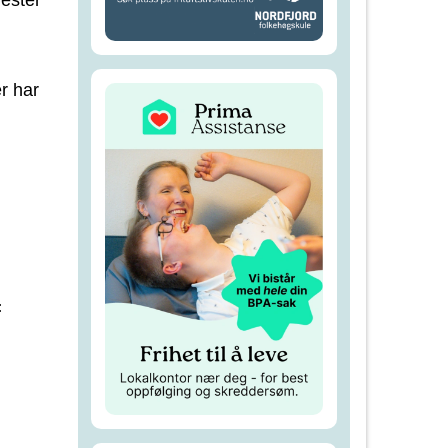
er har
: