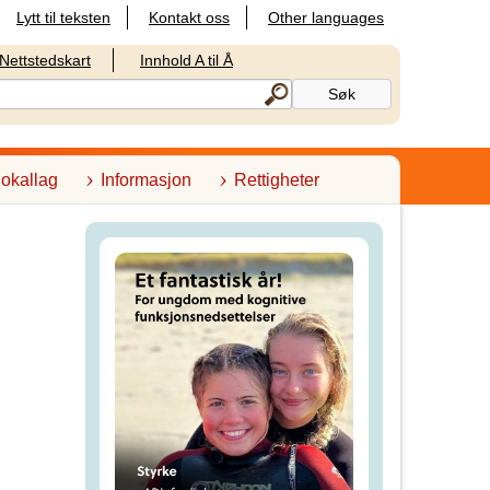
Lytt til teksten
Kontakt oss
Other languages
Nettstedskart
Innhold A til Å
lokallag
Informasjon
Rettigheter