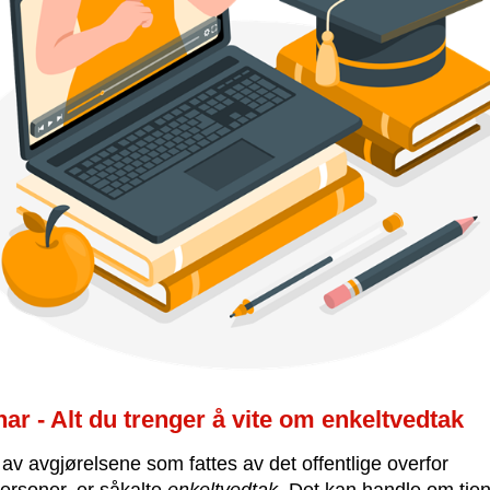
ar - Alt du trenger å vite om enkeltvedtak
v avgjørelsene som fattes av det offentlige overfor
ersoner, er såkalte
enkeltvedtak
. Det kan handle om tje