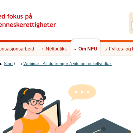
nisasjonsarbeid
Nettbutikk
Om NFU
Fylkes- og 
u:
Start
/ ... /
Webinar - Alt du trenger å vite om enkeltvedtak