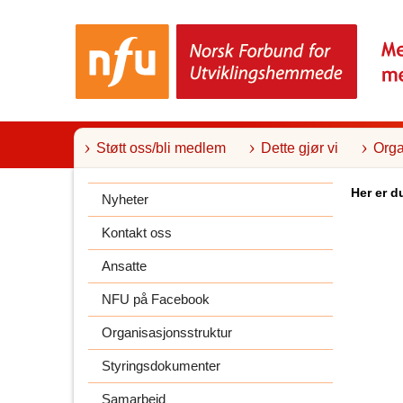
T
i
l
i
n
n
h
o
l
Støtt oss/bli medlem
Dette gjør vi
Orga
d
Her er d
Nyheter
Kontakt oss
Ansatte
NFU på Facebook
Organisasjonsstruktur
Styringsdokumenter
Samarbeid