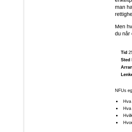
man har
rettigh
Men hv
du når 
Tid
2
Sted
Arra
Lenk
NFUs ege
Hva 
Hva 
Hvil
Hvor