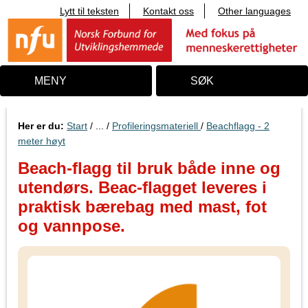
Lytt til teksten
Kontakt oss
Other languages
T
i
l
i
n
n
MENY
SØK
h
o
l
d
Her er du:
Start
/ ... /
Profileringsmateriell
/
Beachflagg - 2
meter høyt
Beach-flagg til bruk både inne og
utendørs. Beac-flagget leveres i
praktisk bærebag med mast, fot
og vannpose.