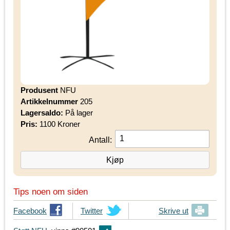
Produsent
NFU
Artikkelnummer
205
Lagersaldo:
På lager
Pris:
1100 Kroner
Antall:
Tips noen om siden
T
Facebook
T
Twitter
Skrive ut
i
i