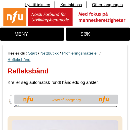
Lytt til teksten
Kontakt oss
Other languages
T
i
l
i
n
n
MENY
SØK
h
o
l
d
Her er du:
Start
/
Nettbutikk
/
Profileringsmateriell
/
Refleksbånd
Refleksbånd
Krøller seg automatisk rundt håndledd og ankler.