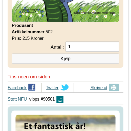
Produsent
Artikkelnummer
502
Pris:
215 Kroner
Antall:
Tips noen om siden
T
Facebook
T
Twitter
Skrive ut
i
i
Støtt NFU
vipps #90501
p
p
s
s
d
d
i
i
n
n