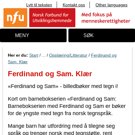
Lytt til teksten
Kontakt oss
Other languages
T
i
l
i
n
n
MENY
SØK
h
o
l
d
Her er du:
Start
/ ... /
Opplæring/Litteratur
/
Ferdinand og
Sam. Klær
Ferdinand og Sam. Klær
«Ferdinand og Sam» - billedbøker med tegn i!
Kort om barnebokserien «Ferdinand og Sam:
Barnebokserien med Ferdinand og Sam er bøker
for de yngste med tegn fra norsk tegnspråk.
Mange barn har utfordring med å tilegne seg
språk og trenger norsk med tegnstøtte, rent