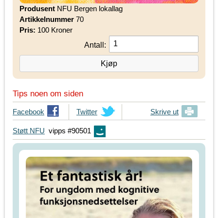
Produsent
NFU Bergen lokallag
Artikkelnummer
70
Pris:
100 Kroner
Antall:
Tips noen om siden
T
Facebook
T
Twitter
Skrive ut
i
i
Støtt NFU
vipps #90501
p
p
s
s
d
d
i
i
n
n
e
e
v
v
e
e