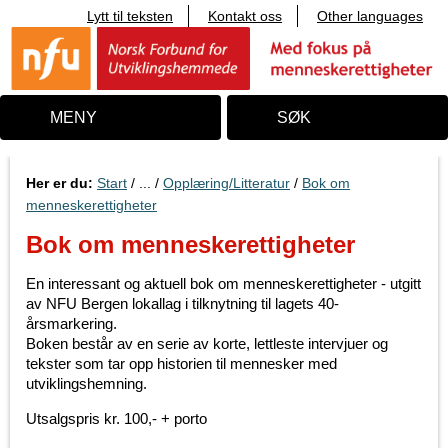
Lytt til teksten
Kontakt oss
Other languages
T
i
l
i
n
n
MENY
SØK
h
o
l
d
Her er du:
Start
/ ... /
Opplæring/Litteratur
/
Bok om
menneskerettigheter
Bok om menneskerettigheter
En interessant og aktuell bok om menneskerettigheter - utgitt
av NFU Bergen lokallag i tilknytning til lagets 40-
årsmarkering.
Boken består av en serie av korte, lettleste intervjuer og
tekster som tar opp historien til mennesker med
utviklingshemning.
Utsalgspris kr. 100,- + porto