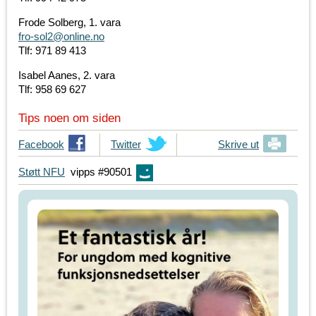
Frode Solberg, 1. vara
fro-sol2@online.no
Tlf: 971 89 413
Isabel Aanes, 2. vara
Tlf: 958 69 627
Tips noen om siden
T
Facebook
T
Twitter
Skrive ut
i
i
Støtt NFU
vipps #90501
p
p
s
s
d
d
i
i
n
n
e
e
v
v
e
e
n
n
n
n