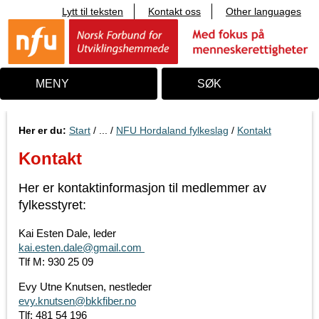
Lytt til teksten
Kontakt oss
Other languages
T
i
l
i
n
n
MENY
SØK
h
o
l
d
Her er du:
Start
/ ... /
NFU Hordaland fylkeslag
/
Kontakt
Kontakt
Her er kontaktinformasjon til medlemmer av
fylkesstyret:
Kai Esten Dale, leder
kai.esten.dale@gmail.com
Tlf M: 930 25 09
Evy Utne Knutsen, nestleder
evy.knutsen@bkkfiber.no
Tlf: 481 54 196