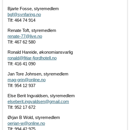
Bjarte Fosse, styremedlem
bgf@synfaring.no
Tlf: 464 74 914
Renate Toft, styremedlem
renate-77@live.no
Tlf: 467 62 580
Ronald Hareide, økonomiansvarlig
ronald@fitjar-fjordhotell.no
Tlf: 416 41 090
Jan Tore Johnsen, styremedlem
mag-grin@online.no
Tlf: 954 12 937
Else Berit Ingvaldsen, styremedlem
elseberit.ingvaldsen@gmail.com
Tlf: 952 17 672
Ørjan B Wold, styremedlem
oerjan-w@online.no
Tlf: 994 42 975