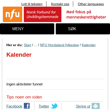
Lytt til teksten
Kontakt oss
Other languages
T
i
l
i
n
n
MENY
SØK
h
o
l
d
Her er du:
Start
/ ... /
NFU Hordaland fylkeslag
/
Kalender
Kalender
Hva skjer
Ingen aktiviteter funnet
Tips noen om siden
T
Facebook
T
Twitter
Skrive ut