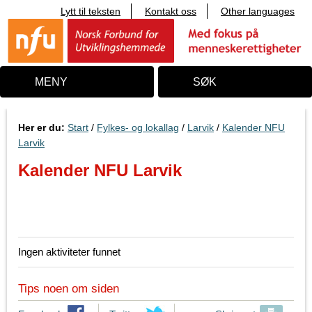
Lytt til teksten
Kontakt oss
Other languages
T
i
l
i
n
n
MENY
SØK
h
o
l
d
Her er du:
Start
/
Fylkes- og lokallag
/
Larvik
/
Kalender NFU
Larvik
Kalender NFU Larvik
Hva skjer
Ingen aktiviteter funnet
Tips noen om siden