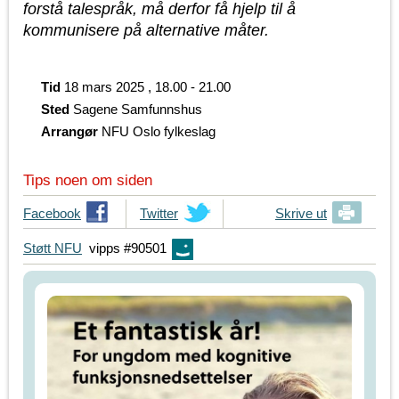
forstå talespråk, må derfor få hjelp til å
kommunisere på alternative måter.
Tid
18 mars 2025 , 18.00 - 21.00
Sted
Sagene Samfunnshus
Arrangør
NFU Oslo fylkeslag
Tips noen om siden
T
Facebook
T
Twitter
Skrive ut
i
i
Støtt NFU
vipps #90501
p
p
s
s
d
d
i
i
n
n
e
e
v
v
e
e