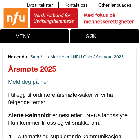
Lytt til teksten
Kontakt oss
Other languages
T
i
l
i
n
n
MENY
SØK
h
o
l
d
Her er du:
Start
/ ... /
Aktiviteter i NFU Oslo
/
Årsmøte 2025
Årsmøte 2025
Meld deg på her
I tillegg til ordinære årsmøte-saker vil vi ha
følgende tema:
Alette Reinholdt
er nestleder i NFUs landsstyre.
Hun kommer til oss og vil snakke om:
Alternativ og supplerende kommunikasjon