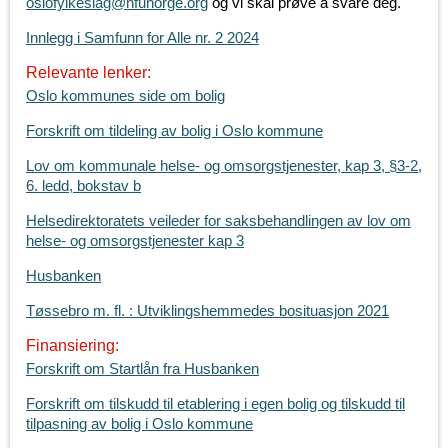
oslofylkeslag@nfunorge.org
og vi skal prøve å svare deg.
Innlegg i Samfunn for Alle nr. 2 2024
Relevante lenker:
Oslo kommunes side om bolig
Forskrift om tildeling av bolig i Oslo kommune
Lov om kommunale helse- og omsorgstjenester, kap 3, §3-2,
6. ledd, bokstav b
Helsedirektoratets veileder for saksbehandlingen av lov om
helse- og omsorgstjenester kap 3
Husbanken
Tøssebro m. fl. : Utviklingshemmedes bosituasjon 2021
Finansiering:
Forskrift om Startlån fra Husbanken
Forskrift om tilskudd til etablering i egen bolig og tilskudd til
tilpasning av bolig i Oslo kommune