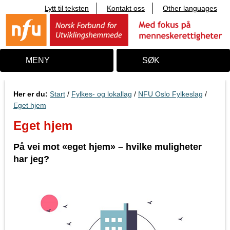
Lytt til teksten
Kontakt oss
Other languages
T
i
l
i
n
n
MENY
SØK
h
o
l
d
Her er du:
Start
/
Fylkes- og lokallag
/
NFU Oslo Fylkeslag
/
Eget hjem
Eget hjem
På vei mot «eget hjem» – hvilke muligheter
har jeg?