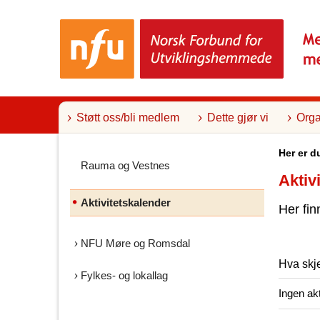
T
i
l
i
n
n
h
o
l
Støtt oss/bli medlem
Dette gjør vi
Orga
d
Her er d
Rauma og Vestnes
Aktiv
Aktivitetskalender
Her fin
NFU Møre og Romsdal
Hva skj
Fylkes- og lokallag
Ingen akt