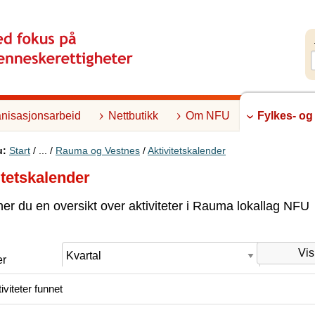
nisasjonsarbeid
Nettbutikk
Om NFU
Fylkes- og
u:
Start
/ ... /
Rauma og Vestnes
/
Aktivitetskalender
itetskalender
ner du en oversikt over aktiviteter i Rauma lokallag NFU
er
iviteter funnet