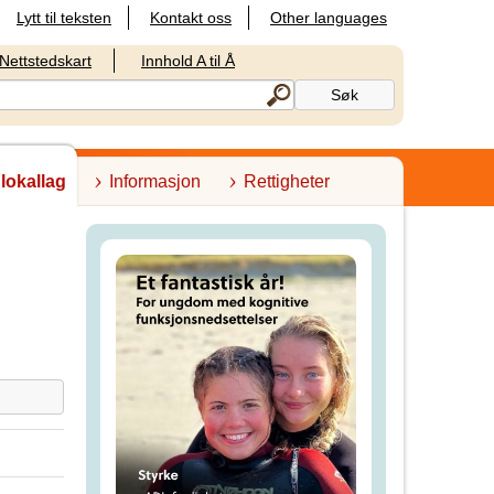
Lytt til teksten
Kontakt oss
Other languages
Nettstedskart
Innhold A til Å
 lokallag
Informasjon
Rettigheter