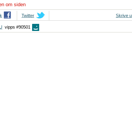
en om siden
k
T
Twitter
Skrive u
i
FU
vipps #90501
p
s
d
i
n
e
v
e
n
n
e
r
p
å