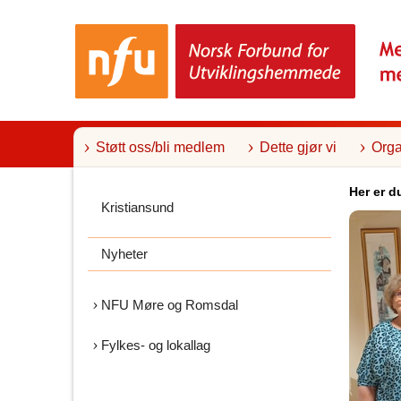
T
i
l
i
n
n
h
o
l
Støtt oss/bli medlem
Dette gjør vi
Orga
d
Her er d
Kristiansund
Nyheter
NFU Møre og Romsdal
Fylkes- og lokallag