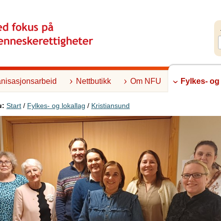
nisasjonsarbeid
Nettbutikk
Om NFU
Fylkes- og
u:
Start
/
Fylkes- og lokallag
/
Kristiansund