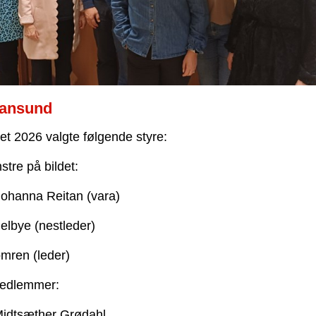
iansund
t 2026 valgte følgende styre:
stre på bildet:
Johanna Reitan (vara)
Melbye (nestleder)
mren (leder)
edlemmer:
Midtsæther Grødahl,