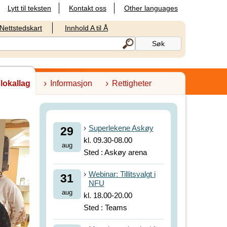
Lytt til teksten
Kontakt oss
Other languages
Nettstedskart
Innhold A til Å
 lokallag
Informasjon
Rettigheter
Superlekene Askøy
29
kl. 09.30-08.00
aug
Sted : Askøy arena
Webinar: Tillitsvalgt i
31
NFU
aug
kl. 18.00-20.00
Sted : Teams