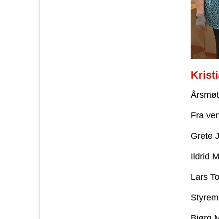
Krist
Årsmøte
Fra ven
Grete 
Ildrid 
Lars To
Styrem
Bjørg 