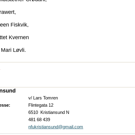
rawert,
een Fiskvik,
ttet Kvernen
Mari Løvli.
r
ansund
v/ Lars Tomren
esse:
Flintegata 12
6510 Kristiansund N
481 68 439
nfukristiansund@gmail.com