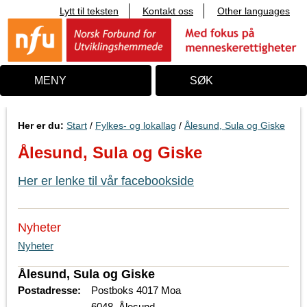
Lytt til teksten
Kontakt oss
Other languages
T
i
l
i
n
n
MENY
SØK
h
o
l
d
Her er du:
Start
/
Fylkes- og lokallag
/
Ålesund, Sula og Giske
Ålesund, Sula og Giske
Her er lenke til vår facebookside
Nyheter
Nyheter
Ålesund, Sula og Giske
Postadresse:
Postboks 4017 Moa
6048 Ålesund