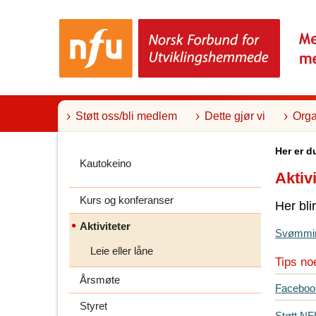
T
i
l
i
n
n
h
o
l
Støtt oss/bli medlem
Dette gjør vi
Orga
d
Her er d
Kautokeino
Aktivi
Kurs og konferanser
Her blir
Aktiviteter
Svømmin
Leie eller låne
Tips no
Årsmøte
T
Faceboo
i
Styret
Støtt N