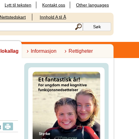
Lytt til teksten
Kontakt oss
Other languages
Nettstedskart
Innhold A til Å
 lokallag
Informasjon
Rettigheter
t