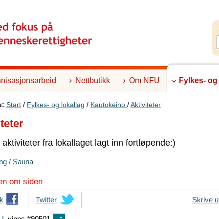
nisasjonsarbeid
Nettbutikk
Om NFU
Fylkes- og
u:
Start
/
Fylkes- og lokallag
/
Kautokeino
/
Aktiviteter
teter
 aktiviteter fra lokallaget lagt inn fortløpende:)
g / Sauna
en om siden
k
T
Twitter
Skrive u
i
FU
vipps #90501