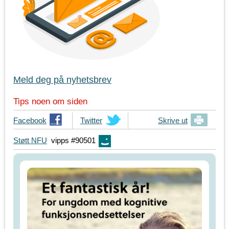
Meld deg på nyhetsbrev
Tips noen om siden
T
Facebook
T
Twitter
Skrive ut
i
i
Støtt NFU
vipps #90501
p
p
s
s
d
d
i
i
n
n
e
e
v
v
e
e