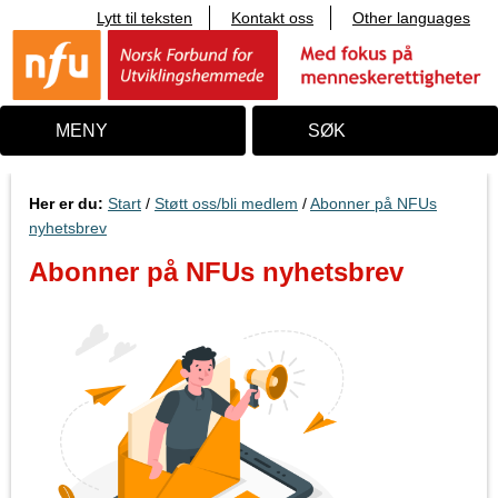
Lytt til teksten
Kontakt oss
Other languages
T
i
l
i
n
n
MENY
SØK
h
o
l
d
Her er du:
Start
/
Støtt oss/bli medlem
/
Abonner på NFUs
nyhetsbrev
Abonner på NFUs nyhetsbrev