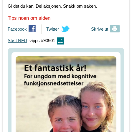
Gi det du kan. Del aksjonen. Snakk om saken.
Tips noen om siden
T
Facebook
T
Twitter
Skrive ut
i
i
Støtt NFU
vipps #90501
p
p
s
s
d
d
i
i
n
n
e
e
v
v
e
e
n
n
n
n
e
e
r
r
p
p
å
å