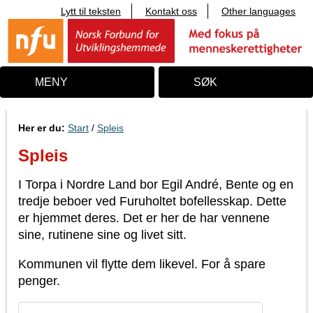
Lytt til teksten
Kontakt oss
Other languages
T
i
l
i
n
n
MENY
SØK
h
o
l
d
Her er du:
Start
/
Spleis
Spleis
I Torpa i Nordre Land bor Egil André, Bente og en
tredje beboer ved Furuholtet bofellesskap. Dette
er hjemmet deres. Det er her de har vennene
sine, rutinene sine og livet sitt.
Kommunen vil flytte dem likevel. For å spare
penger.