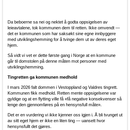
Da beboerne sa nei og nektet å godta oppsigelsen av
leieavtalene, tok kommunen dem til retten. Ikke omvendt —
det er kommunen som har saksøkt sine egne innbyggere
med utviklingshemming for å tvinge dem ut av deres eget
hjem.
Så vidt vi vet er dette første gang i Norge at en kommune
går til domstolen på denne måten mot personer med
utviklingshemming.
Tingretten ga kommunen medhold
I mars 2026 falt dommen i Vestoppland og Valdres tingrett.
Kommunen fikk medhold. Retten mente oppsigelsene var
gyldige og at en flytting ville få «få negative konsekvenser så
lenge den gjennomføres på en hensynsfull måte».
Det er en vurdering vi ikke kjenner oss igjen i. Å bli tvunget ut
av sitt eget hjem er ikke en liten ting — uansett hvor
hensynsfullt det gjøres.