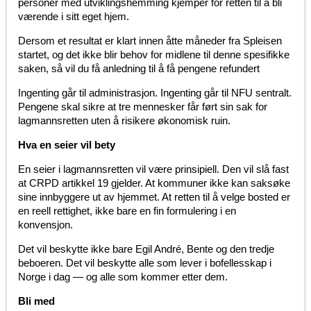
personer med utviklingshemming kjemper for retten til å bli
værende i sitt eget hjem.
Dersom et resultat er klart innen åtte måneder fra Spleisen
startet, og det ikke blir behov for midlene til denne spesifikke
saken, så vil du få anledning til å få pengene refundert
Ingenting går til administrasjon. Ingenting går til NFU sentralt.
Pengene skal sikre at tre mennesker får ført sin sak for
lagmannsretten uten å risikere økonomisk ruin.
Hva en seier vil bety
En seier i lagmannsretten vil være prinsipiell. Den vil slå fast
at CRPD artikkel 19 gjelder. At kommuner ikke kan saksøke
sine innbyggere ut av hjemmet. At retten til å velge bosted er
en reell rettighet, ikke bare en fin formulering i en
konvensjon.
Det vil beskytte ikke bare Egil André, Bente og den tredje
beboeren. Det vil beskytte alle som lever i bofellesskap i
Norge i dag — og alle som kommer etter dem.
Bli med