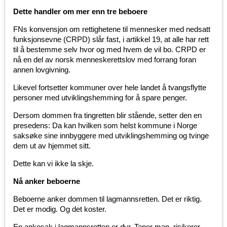
Dette handler om mer enn tre beboere
FNs konvensjon om rettighetene til mennesker med nedsatt
funksjonsevne (CRPD) slår fast, i artikkel 19, at alle har rett
til å bestemme selv hvor og med hvem de vil bo. CRPD er
nå en del av norsk menneskerettslov med forrang foran
annen lovgivning.
Likevel fortsetter kommuner over hele landet å tvangsflytte
personer med utviklingshemming for å spare penger.
Dersom dommen fra tingretten blir stående, setter den en
presedens: Da kan hvilken som helst kommune i Norge
saksøke sine innbyggere med utviklingshemming og tvinge
dem ut av hjemmet sitt.
Dette kan vi ikke la skje.
Nå anker beboerne
Beboerne anker dommen til lagmannsretten. Det er riktig.
Det er modig. Og det koster.
En ankesak i lagmannsretten er dyr. Taper man, risikerer