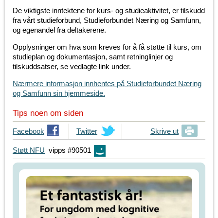
De viktigste inntektene for kurs- og studieaktivitet, er tilskudd
fra vårt studieforbund, Studieforbundet Næring og Samfunn,
og egenandel fra deltakerene.
Opplysninger om hva som kreves for å få støtte til kurs, om
studieplan og dokumentasjon, samt retninglinjer og
tilskuddsatser, se vedlagte link under.
Nærmere informasjon innhentes på Studieforbundet Næring
og Samfunn sin hjemmeside.
Tips noen om siden
T
Facebook
T
Twitter
Skrive ut
i
i
Støtt NFU
vipps #90501
p
p
s
s
d
d
i
i
n
n
e
e
v
v