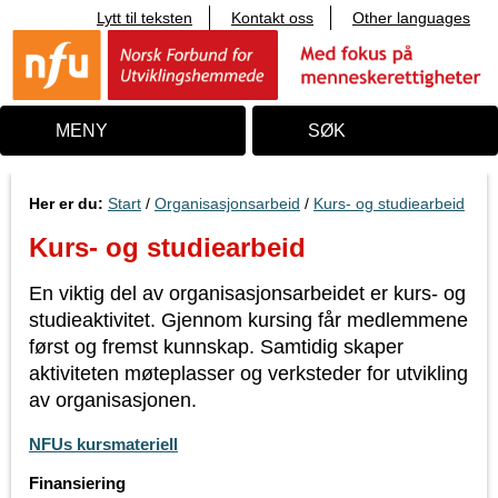
Lytt til teksten
Kontakt oss
Other languages
T
i
l
i
n
n
MENY
SØK
h
o
l
d
Her er du:
Start
/
Organisasjonsarbeid
/
Kurs- og studiearbeid
Kurs- og studiearbeid
En viktig del av organisasjonsarbeidet er kurs- og
studieaktivitet. Gjennom kursing får medlemmene
først og fremst kunnskap. Samtidig skaper
aktiviteten møteplasser og verksteder for utvikling
av organisasjonen.
NFUs kursmateriell
Finansiering