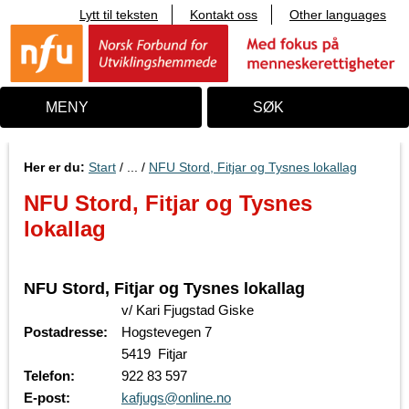
Lytt til teksten
Kontakt oss
Other languages
T
i
l
i
n
n
MENY
SØK
h
o
l
d
Her er du:
Start
/ ... /
NFU Stord, Fitjar og Tysnes lokallag
NFU Stord, Fitjar og Tysnes
lokallag
NFU Stord, Fitjar og Tysnes lokallag
v/ Kari Fjugstad Giske
Postadresse:
Hogstevegen 7
5419 Fitjar
Telefon:
922 83 597
E-post:
kafjugs@online.no