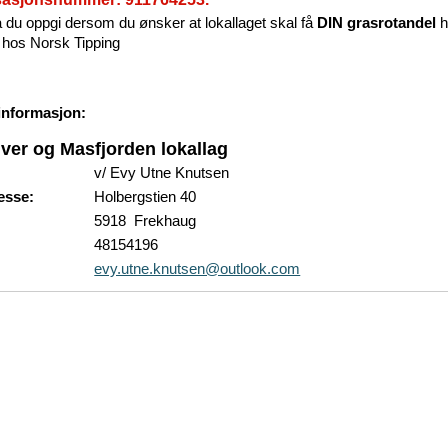
 du oppgi dersom du ønsker at lokallaget skal få
DIN grasrotandel
h
r hos Norsk Tipping
informasjon:
ver og Masfjorden lokallag
v/ Evy Utne Knutsen
esse:
Holbergstien 40
5918 Frekhaug
48154196
evy.utne.knutsen@outlook.com