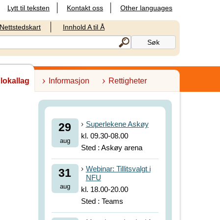
Lytt til teksten
Kontakt oss
Other languages
Nettstedskart
Innhold A til Å
 lokallag
Informasjon
Rettigheter
Superlekene Askøy
29
kl. 09.30-08.00
aug
Sted : Askøy arena
Webinar: Tillitsvalgt i
31
NFU
aug
kl. 18.00-20.00
Sted : Teams