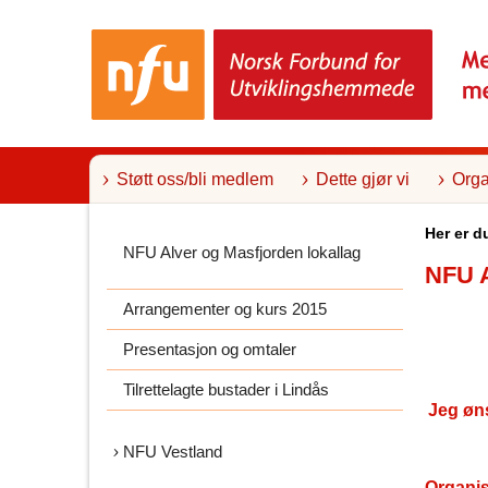
T
i
l
i
n
n
h
o
l
Støtt oss/bli medlem
Dette gjør vi
Orga
d
Her er d
NFU Alver og Masfjorden lokallag
NFU A
Arrangementer og kurs 2015
Presentasjon og omtaler
Tilrettelagte bustader i Lindås
Jeg øn
NFU Vestland
Organi