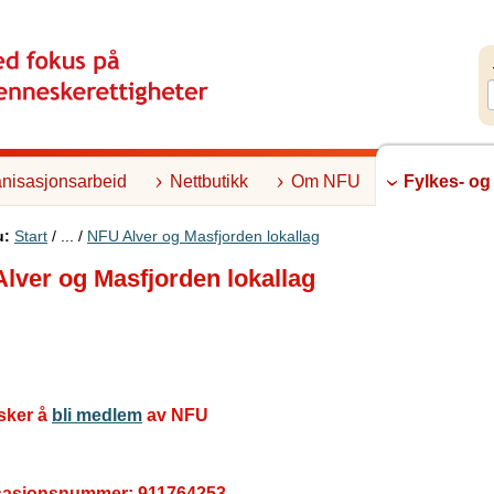
nisasjonsarbeid
Nettbutikk
Om NFU
Fylkes- og
u:
Start
/ ... /
NFU Alver og Masfjorden lokallag
lver og Masfjorden lokallag
sker å
bli medlem
av NFU
sasjonsnummer: 911764253.