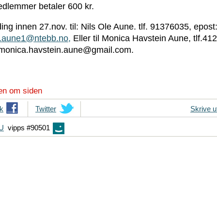
edlemmer betaler 600 kr.
ng innen 27.nov. til: Nils Ole Aune. tlf. 91376035, epost
le.aune1@ntebb.no,
Eller til Monica Havstein Aune, tlf.41
 monica.havstein.aune@gmail.com.
en om siden
k
T
Twitter
Skrive u
i
FU
vipps #90501
p
s
d
i
n
e
v
e
n