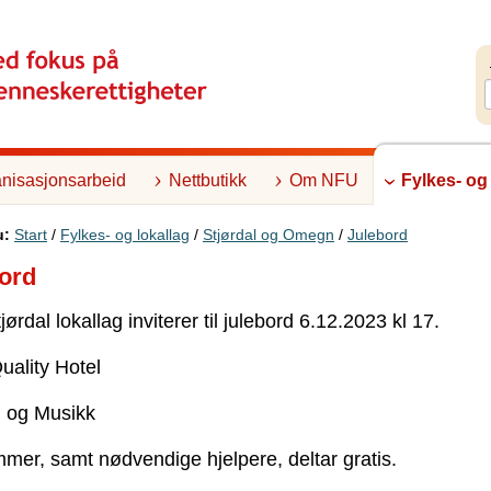
nisasjonsarbeid
Nettbutikk
Om NFU
Fylkes- og
u:
Start
/
Fylkes- og lokallag
/
Stjørdal og Omegn
/
Julebord
ord
ørdal lokallag inviterer til julebord 6.12.2023 kl 17.
uality Hotel
 og Musikk
er, samt nødvendige hjelpere, deltar gratis.