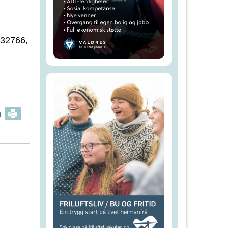
:
232766,
t