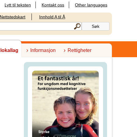
Lytt til teksten
Kontakt oss
Other languages
Nettstedskart
Innhold A til Å
 lokallag
Informasjon
Rettigheter