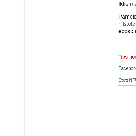
Ikke m
Påmeldi
nils.o
epost:
Tips no
T
Faceboo
i
Støtt N
p
s
d
i
n
e
v
e
n