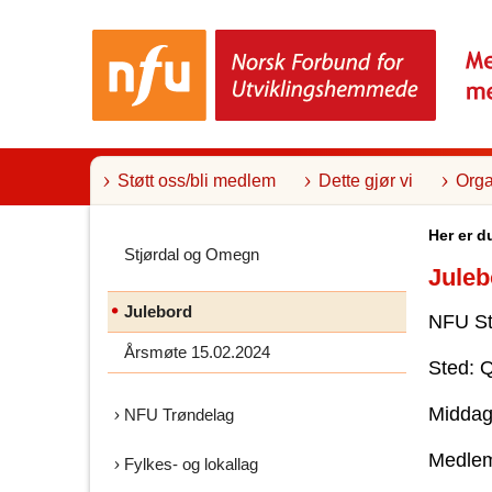
T
i
l
i
n
n
h
o
l
Støtt oss/bli medlem
Dette gjør vi
Orga
d
Her er d
Stjørdal og Omegn
Juleb
Julebord
NFU Stj
Årsmøte 15.02.2024
Sted: Q
Middag
NFU Trøndelag
Medlemm
Fylkes- og lokallag