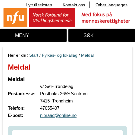
Lytt til teksten
Kontakt oss
Other languages
T
i
l
i
n
n
MENY
SØK
h
o
l
d
Her er du:
Start
/
Fylkes- og lokallag
/
Meldal
Meldal
Meldal
v/ Sør-Trøndelag
Postadresse:
Postboks 2659 Sentrum
7415 Trondheim
Telefon:
47055407
E-post:
nibraad@online.no