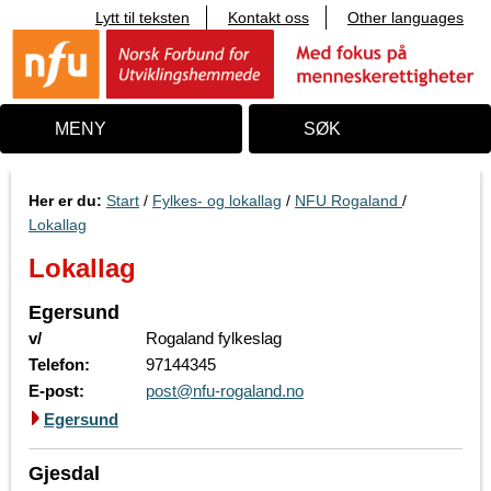
Lytt til teksten
Kontakt oss
Other languages
T
i
l
i
n
n
MENY
SØK
h
o
l
d
Her er du:
Start
/
Fylkes- og lokallag
/
NFU Rogaland
/
Lokallag
Lokallag
Egersund
v/
Rogaland fylkeslag
Telefon:
97144345
E-post:
post@nfu-rogaland.no
Egersund
Gjesdal