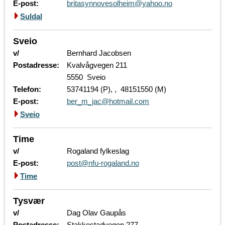
E-post:
britasynnovesolheim@yahoo.no
Suldal
Sveio
v/
Bernhard Jacobsen
Postadresse:
Kvalvågvegen 211
5550 Sveio
Telefon:
53741194 (P), , 48151550 (M)
E-post:
ber_m_jac@hotmail.com
Sveio
Time
v/
Rogaland fylkeslag
E-post:
post@nfu-rogaland.no
Time
Tysvær
v/
Dag Olav Gaupås
Postadresse:
Stakkestadvegen 277