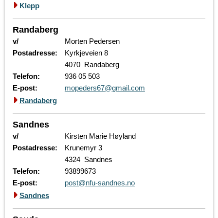
Klepp
Randaberg
v/
Morten Pedersen
Postadresse:
Kyrkjeveien 8
4070 Randaberg
Telefon:
936 05 503
E-post:
mopeders67@gmail.com
Randaberg
Sandnes
v/
Kirsten Marie Høyland
Postadresse:
Krunemyr 3
4324 Sandnes
Telefon:
93899673
E-post:
post@nfu-sandnes.no
Sandnes