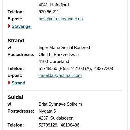
4041 Hafrsfjord
Telefon:
920 86 211
E-post:
post@nfu-stavanger.no
Stavanger
Strand
v/
Inger Marie Seldal Barkved
Postadresse:
Ole Th. Barkvedsv. 5
4100 Jørpeland
Telefon:
51748550 (P)/51742100 (A), 48277208
E-post:
imseldal@hotmail.com
Strand
Suldal
v/
Brita Synnøve Solheim
Postadresse:
Nygata 5
4237 Suldalsosen
Telefon:
52799129, 48108486