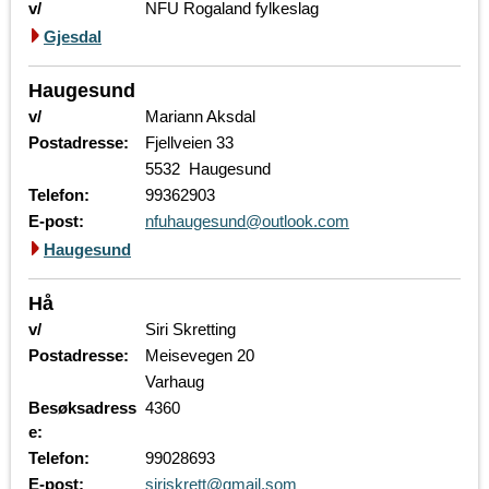
v/
NFU Rogaland fylkeslag
Gjesdal
Haugesund
v/
Mariann Aksdal
Postadresse:
Fjellveien 33
5532 Haugesund
Telefon:
99362903
E-post:
nfuhaugesund@outlook.com
Haugesund
Hå
v/
Siri Skretting
Postadresse:
Meisevegen 20
Varhaug
Besøksadress
4360
e:
Telefon:
99028693
E-post:
siriskrett@gmail.som