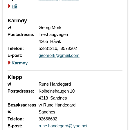
Hå
Karmøy
v/
Georg Mork
Postadresse:
Treshaugvegen
4265 Håvik
Telefon:
52831219, 9579302
E-post:
geomork@gmail.com
Karmøy
Klepp
v/
Rune Handegard
Postadresse:
Kolbeinshaugen 10
4318 Sandnes
Besøksadress
v/ Rune Handegard
e:
Sandnes
Telefon:
92666682
E-post:
rune.handegard@lyse.net