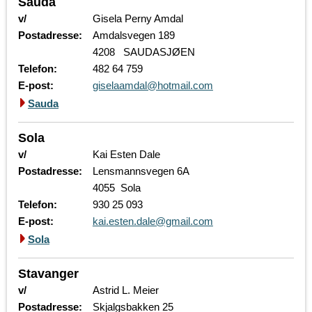
Sauda
v/
Gisela Perny Amdal
Postadresse:
Amdalsvegen 189
4208 SAUDASJØEN
Telefon:
482 64 759
E-post:
giselaamdal@hotmail.com
Sauda
Sola
v/
Kai Esten Dale
Postadresse:
Lensmannsvegen 6A
4055 Sola
Telefon:
930 25 093
E-post:
kai.esten.dale@gmail.com
Sola
Stavanger
v/
Astrid L. Meier
Postadresse:
Skjalgsbakken 25