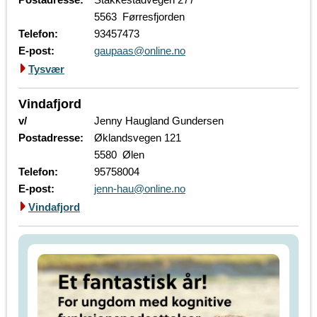
5563 Førresfjorden
Telefon:
93457473
E-post:
gaupaas@online.no
Tysvær
Vindafjord
v/
Jenny Haugland Gundersen
Postadresse:
Øklandsvegen 121
5580 Ølen
Telefon:
95758004
E-post:
jenn-hau@online.no
Vindafjord