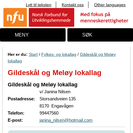
Lytt til teksten
Kontakt oss
Other languages
T
i
l
i
n
n
MENY
SØK
h
o
l
d
Her er du:
Start
/
Fylkes- og lokallag
/
Gildeskål og Meløy
lokallag
Gildeskål og Meløy lokallag
Gildeskål og Meløy lokallag
v/ Janina Nilsen
Postadresse:
Storsandveien 135
8170 Engavågen
Telefon:
99447560
E-post:
janina_nilsen@hotmail.com