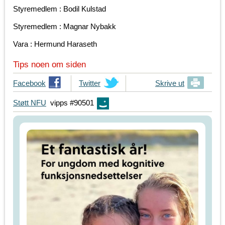
Styremedlem : Bodil Kulstad
Styremedlem : Magnar Nybakk
Vara : Hermund Haraseth
Tips noen om siden
T
Facebook
T
Twitter
Skrive ut
i
i
Støtt NFU
vipps #90501
p
p
s
s
d
d
i
i
n
n
e
e
v
v
e
e
n
n
n
n
e
e