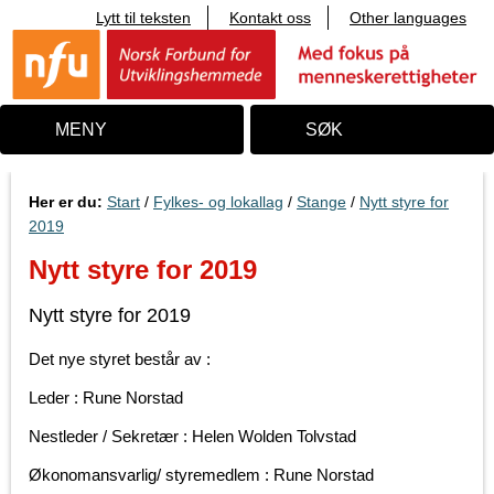
Lytt til teksten
Kontakt oss
Other languages
T
i
l
i
n
n
MENY
SØK
h
o
l
d
Her er du:
Start
/
Fylkes- og lokallag
/
Stange
/
Nytt styre for
2019
Nytt styre for 2019
Nytt styre for 2019
Det nye styret består av :
Leder : Rune Norstad
Nestleder / Sekretær : Helen Wolden Tolvstad
Økonomansvarlig/ styremedlem : Rune Norstad