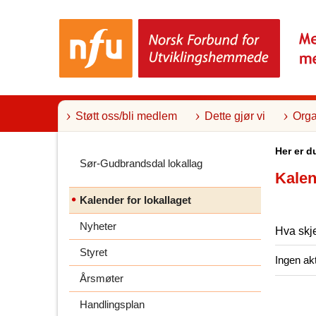
T
i
l
i
n
n
h
o
l
Støtt oss/bli medlem
Dette gjør vi
Orga
d
Her er d
Sør-Gudbrandsdal lokallag
Kalen
Kalender for lokallaget
Nyheter
Hva skj
Styret
Ingen akt
Årsmøter
Handlingsplan