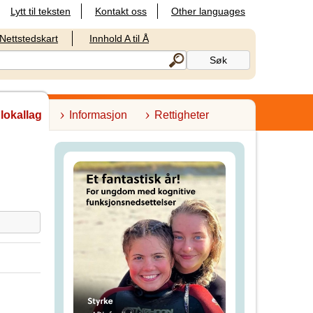
Lytt til teksten
Kontakt oss
Other languages
Nettstedskart
Innhold A til Å
 lokallag
Informasjon
Rettigheter