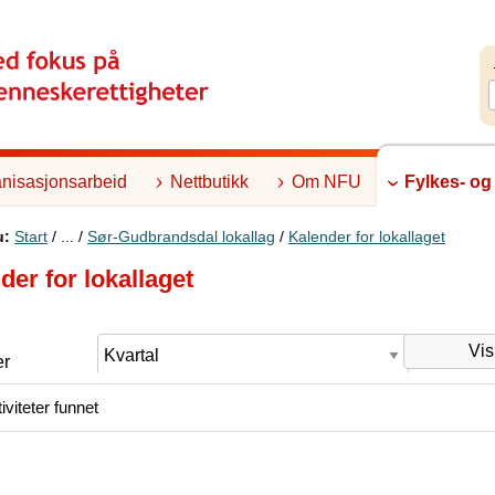
nisasjonsarbeid
Nettbutikk
Om NFU
Fylkes- og
u:
Start
/ ... /
Sør-Gudbrandsdal lokallag
/
Kalender for lokallaget
der for lokallaget
er
iviteter funnet