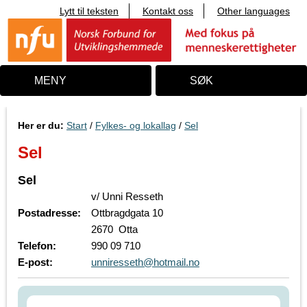
Lytt til teksten
Kontakt oss
Other languages
T
i
l
i
n
n
MENY
SØK
h
o
l
d
Her er du:
Start
/
Fylkes- og lokallag
/
Sel
Sel
Sel
v/ Unni Resseth
Postadresse:
Ottbragdgata 10
2670 Otta
Telefon:
990 09 710
E-post:
unniresseth@hotmail.no