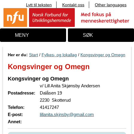
Lytt til teksten
Kontakt oss
Other languages
T
i
l
i
n
n
MENY
SØK
h
o
l
d
Her er du:
Start
/
Fylkes- og lokallag
/
Kongsvinger og Omegn
Kongsvinger og Omegn
Kongsvinger og Omegn
v/ Lill Anita Skjønsby Andersen
Postadresse:
Dalåsen 19
2230 Skotterud
Telefon:
41417247
E-post:
lillanita.skjnsby@gmail.com
Annet: