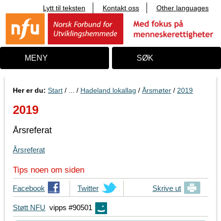
Lytt til teksten
Kontakt oss
Other languages
T
i
l
i
n
n
MENY
SØK
h
o
l
d
Her er du:
Start
/ ... /
Hadeland lokallag
/
Årsmøter
/
2019
2019
Årsreferat
Årsreferat
Tips noen om siden
T
Facebook
T
Twitter
Skrive ut
i
i
Støtt NFU
vipps #90501
p
p
s
s