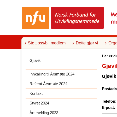
T
i
l
i
n
n
h
o
l
Støtt oss/bli medlem
Dette gjør vi
Orga
d
Her er d
Gjøvik
Gjøvi
Innkalling til Årsmøte 2024
Gjøvik
Referat Årsmøte 2024
Postadr
Kontakt
Telefon:
Styret 2024
E-post:
Årsmelding 2023