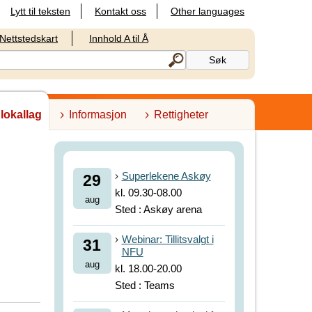
Lytt til teksten
Kontakt oss
Other languages
Nettstedskart
Innhold A til Å
 lokallag
Informasjon
Rettigheter
Superlekene Askøy
29
kl. 09.30-08.00
aug
Sted : Askøy arena
Webinar: Tillitsvalgt i
31
NFU
aug
kl. 18.00-20.00
Sted : Teams