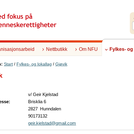
nisasjonsarbeid
Nettbutikk
Om NFU
Fylkes- og
u:
Start
/
Fylkes- og lokallag
/
Gjøvik
k
v/ Geir Kjelstad
esse:
Brisklia 6
2827 Hunndalen
90173132
geir.kjelstad@gmail.com