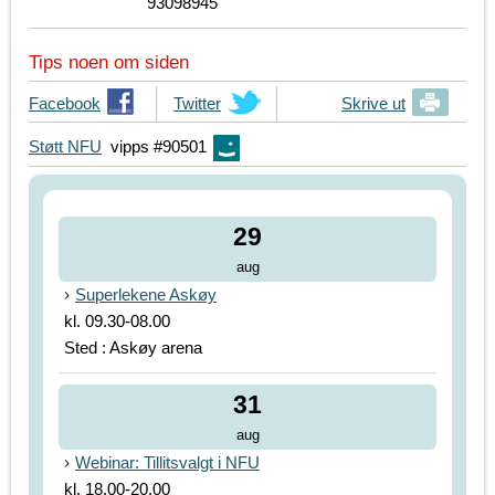
93098945
Tips noen om siden
T
Facebook
T
Twitter
Skrive ut
i
i
Støtt NFU
vipps #90501
p
p
s
s
d
d
i
i
29
n
n
aug
e
e
Superlekene Askøy
v
v
kl. 09.30-08.00
e
e
n
n
Sted : Askøy arena
n
n
e
e
31
r
r
aug
p
p
Webinar: Tillitsvalgt i NFU
å
å
kl. 18.00-20.00