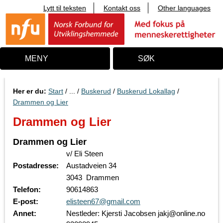
Lytt til teksten
Kontakt oss
Other languages
T
i
l
i
n
n
MENY
SØK
h
o
l
d
Her er du:
Start
/ ... /
Buskerud
/
Buskerud Lokallag
/
Drammen og Lier
Drammen og Lier
Drammen og Lier
v/ Eli Steen
Postadresse:
Austadveien 34
3043 Drammen
Telefon:
90614863
E-post:
elisteen67@gmail.com
Annet:
Nestleder: Kjersti Jacobsen jakj@online.no