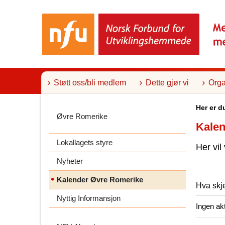
T
i
l
i
n
n
h
o
l
Støtt oss/bli medlem
Dette gjør vi
Orga
d
Her er d
Øvre Romerike
Kalen
Lokallagets styre
Her vil
Nyheter
Kalender Øvre Romerike
Hva skj
Nyttig Informansjon
Ingen akt