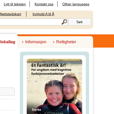
Lytt til teksten
Kontakt oss
Other languages
Nettstedskart
Innhold A til Å
 lokallag
Informasjon
Rettigheter