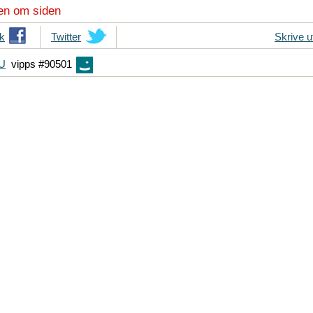
en om siden
k
T
Twitter
Skrive u
i
FU
vipps #90501
p
s
d
i
n
e
v
e
n
n
e
r
p
å