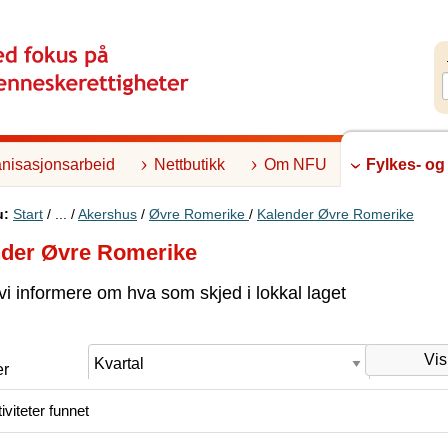
nisasjonsarbeid
Nettbutikk
Om NFU
Fylkes- og
u:
Start
/ ... /
Akershus
/
Øvre Romerike
/
Kalender Øvre Romerike
der Øvre Romerike
 vi informere om hva som skjed i lokkal laget
er
iviteter funnet