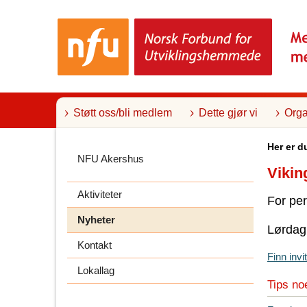
T
i
l
i
n
n
h
o
l
Støtt oss/bli medlem
Dette gjør vi
Orga
d
Her er d
NFU Akershus
Vikin
Aktiviteter
For per
Nyheter
Lørdag 
Kontakt
Finn inv
Lokallag
Tips no