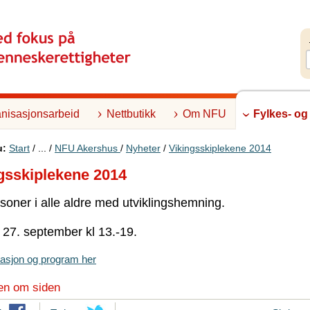
nisasjonsarbeid
Nettbutikk
Om NFU
Fylkes- og
u:
Start
/ ... /
NFU Akershus
/
Nyheter
/
Vikingsskiplekene 2014
gsskiplekene 2014
soner i alle aldre med utviklingshemning.
27. september kl 13.-19.
itasjon og program her
en om siden