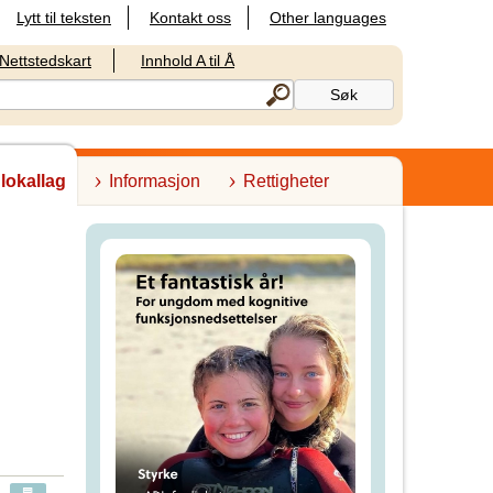
Lytt til teksten
Kontakt oss
Other languages
Nettstedskart
Innhold A til Å
 lokallag
Informasjon
Rettigheter