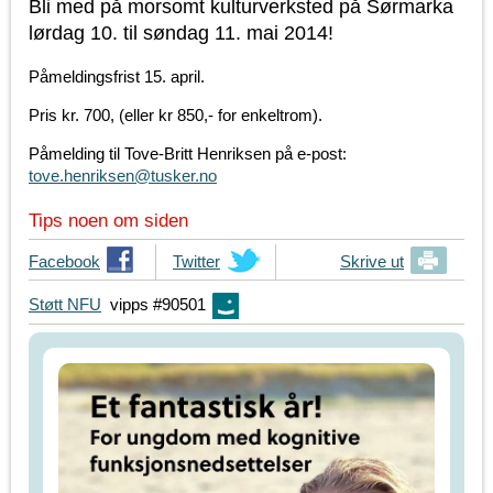
Bli med på morsomt kulturverksted på Sørmarka
lørdag 10. til søndag 11. mai 2014!
Påmeldingsfrist 15. april.
Pris kr. 700, (eller kr 850,- for enkeltrom).
Påmelding til Tove-Britt Henriksen på e-post:
tove.henriksen@tusker.no
Tips noen om siden
T
Facebook
T
Twitter
Skrive ut
i
i
Støtt NFU
vipps #90501
p
p
s
s
d
d
i
i
n
n
e
e
v
v
e
e