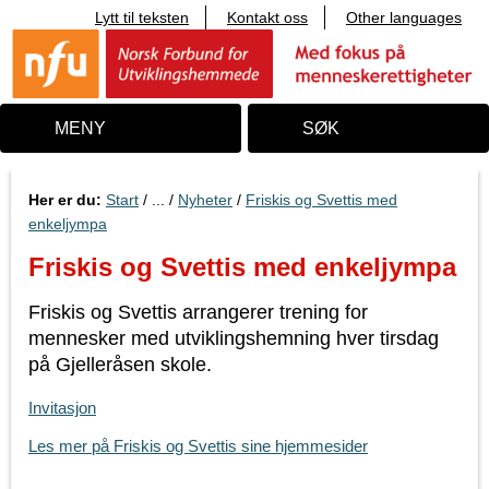
Lytt til teksten
Kontakt oss
Other languages
T
i
l
i
n
n
MENY
SØK
h
o
l
d
Her er du:
Start
/ ... /
Nyheter
/
Friskis og Svettis med
enkeljympa
Friskis og Svettis med enkeljympa
Friskis og Svettis arrangerer trening for
mennesker med utviklingshemning hver tirsdag
på Gjelleråsen skole.
Invitasjon
Les mer på Friskis og Svettis sine hjemmesider