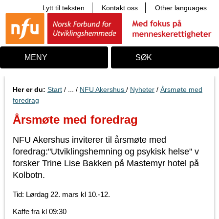
Lytt til teksten
Kontakt oss
Other languages
T
i
l
i
n
n
MENY
SØK
h
o
l
d
Her er du:
Start
/ ... /
NFU Akershus
/
Nyheter
/
Årsmøte med
foredrag
Årsmøte med foredrag
NFU Akershus inviterer til årsmøte med
foredrag:"Utviklingshemning og psykisk helse" v
forsker Trine Lise Bakken på Mastemyr hotel på
Kolbotn.
Tid: Lørdag 22. mars kl 10.-12.
Kaffe fra kl 09:30