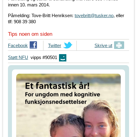
innen 10. mars 2014.
Påmelding: Tove-Britt Henriksen:
tovebritt@tusker.no
, eller
tlf: 908 39 380
Tips noen om siden
T
Facebook
T
Twitter
Skrive ut
i
i
Støtt NFU
vipps #90501
p
p
s
s
d
d
i
i
n
n
e
e
v
v
e
e
n
n
n
n
e
e
r
r