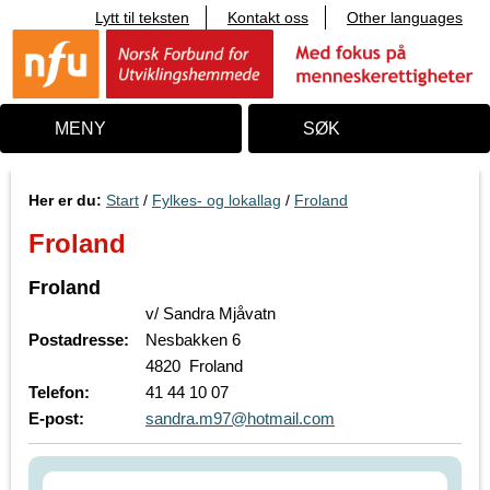
Lytt til teksten
Kontakt oss
Other languages
T
i
l
i
n
n
MENY
SØK
h
o
l
d
Her er du:
Start
/
Fylkes- og lokallag
/
Froland
Froland
Froland
v/ Sandra Mjåvatn
Postadresse:
Nesbakken 6
4820 Froland
Telefon:
41 44 10 07
E-post:
sandra.m97@hotmail.com